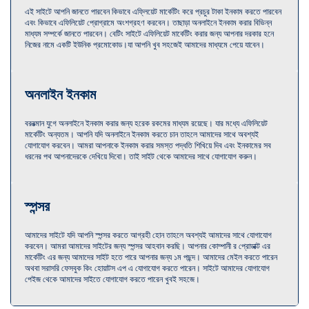
এই সাইটে আপনি জানতে পারবেন কিভাবে এফ্লিয়েট মার্কেটিং করে প্রচুর টাকা ইনকাম করতে পারবেন
এবং কিভাবে এফিলিয়েট প্রোগ্রামে অংশগ্রহণ করবেন। তাছাড়া অনলাইনে ইনকাম করার বিভিন্ন
মাধ্যম সম্পর্কে জানতে পারবেন। বেটিং সাইটে এফিলিয়েট মার্কেটিং করার জন্য আপনার দরকার হনে
নিজের নামে একটি ইউনিক প্রমোকোড।যা আপনি খুব সহজেই আমাদের মাধ্যমে পেয়ে যাবেন।
অনলাইন ইনকাম
বররত্মান যুগে অনলাইনে ইনকাম করার জন্য হরেক রকমের মাধ্যম রয়েছে। যার মধ্যে এফিলিয়েট
মার্কেটিং অন্যতম। আপনি যদি অনলাইনে ইনকাম করতে চান তাহলে আমাদের সাথে অবশ্যই
যোগাযোগ করবেন। আমরা আপনাকে ইনকাম করার সমস্ত পদ্ধতি শিখিয়ে দিব এবং ইনকামের সব
ধরনের পথ আপনাদেরকে দেখিয়ে দিবো। তাই সাইট থেকে আমাদের সাথে যোগাযোগ করুন।
স্পন্সর
আমাদের সাইটে যদি আপনি স্পন্সর করতে আগ্রহী হোন তাহলে অবশ্যই আমাদের সাথে যোগাযোগ
করবেন। আমরা আমাদের সাইটের জন্য স্পন্সর আহবান করছি। আপনার কোম্পানী র প্রোডাক্ট এর
মার্কেটিং এর জন্য আমাদের সাইট হতে পারে আপনার জন্য ১ম পছন্দ। আমাদের মেইল করতে পারেন
অথবা সরাসরি ফেসবুক কিং হোয়াটস এপ এ যোগাযোগ করতে পারেন। সাইটে আমাদের যোগাযোগ
পেইজ থেকে আমাদের সাইতে যোগাযোগ করতে পারেন খুবই সহজে।