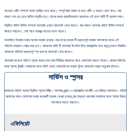
অনেকে বেটিং সম্পর্কে অদক্ষ ব্যক্তি হয়ে আছে। সম্পূর্ন জ্ঞান অর্জন না করে বেটিং এ করতে নেমে পড়ে। যার
কারণে লস এর চেয়ে ক্ষতির সম্মুখীন হয়। তাদের জন্য প্রাথমিকভাবে আমাদের এই ব্লগ সাইট টি প্রকাশ করা।
নিয়মিত লাইফ স্টাইল সম্পর্কে আপনারা এখানে আপডেট পেয়ে যাবেন। যার কারণে আপনার লাইফ স্টাইল সম্পর্কে
জানতে পারবেন। সেই সাথে স্বাস্থ্য সচেতন ব্লগ পাবেন।
অনলাইনে ইনকাম করার অনেক মাধ্যম রয়েছে।যার মধ্যে কয়েক টী গুরুত্বপূর্ন মাধ্যম আপনাদের মাঝে এই
সাইটের মাধ্যমে শেয়ার করা হবে। আমাদের সাইট টি আপনারা ইমেইল দিয়ে সাবস্ক্রাইব করে রাখুন,তাহলে নিয়মিত
আমাদের সাইটের গুরুত্বপুর্ণ সব ব্লগের আপডেট পেয়ে যাবেন।
আপনারা অনেকে সাইতে স্পন্সর করতে চান তারা নির্ধিধায় আমাদের সাথে যোগাযোগ করতে পারেন। আমরা সাইটের
জন্য স্পন্সর খুঁজছি।আমাদের সাথে সাইট থেকে যোগাযোগের মাধ্যম খুঁজে যোগাযোগ করার অনুরোধ রইলো।
সার্ভিস ও স্পন্সর
আমাদের সাইটে আমরা নিয়মিত স্পন্সর নিচ্ছি। আপনার ব্র্যান্ড ও প্রোডাক্টের মার্কেটিং এর দায়িত্ব আমাদের। সাইটে
আমাদের সাথে যোগাযোগ করার কয়েকটি মাধ্যম দেওয়া হয়েছে,যার মাধ্যমে আপনারা আমাদের সাথে স্পন্সর বিষয়ে
আলোচনা করতে পারবেন।
এফিলিয়েট