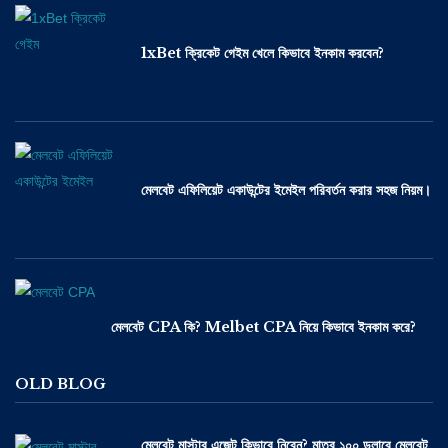
1xBet ক্রিকেট গেইম খেলে কিভাবে ইনকাম করবেন?
মেলবেট এফিলিয়েট একাউন্টের ইমেইল পরিবর্তন করার সহজ নিয়ম।
মেলবেট CPA কি? Melbet CPA নিয়ে কিভাবে ইনকাম করে?
OLD BLOG
মেলবেট মাস্টার এজেন্ট কিভাবে নিবেন? মাত্র ১০০ ডলারে মেলবেট