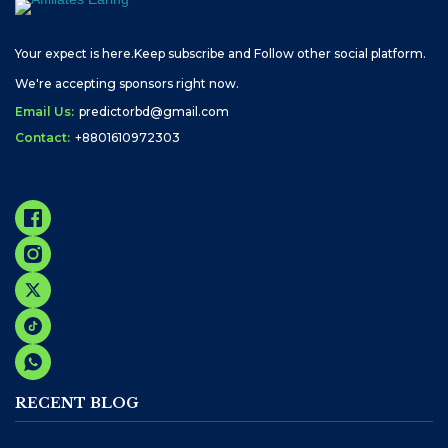
Your expect is here.Keep subscribe and Follow other social platform.
We're accepting sponsors right now.
Email Us:
predictorbd@gmail.com
Contact:
+8801610972303
RECENT BLOG