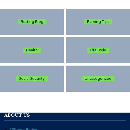
Betting Blog
Earning Tips
Health
Life Style
Social Security
Uncategorized
ABOUT US