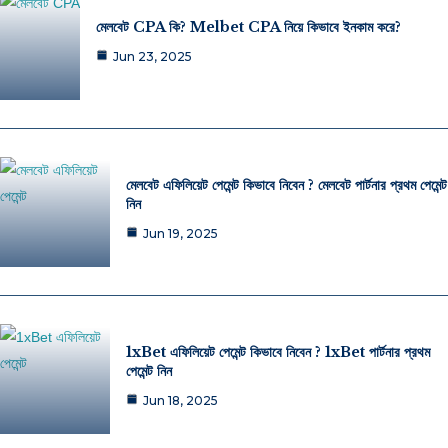
মেলবেট CPA কি? Melbet CPA নিয়ে কিভাবে ইনকাম করে?
Jun 23, 2025
মেলবেট এফিলিয়েট পেমেন্ট কিভাবে নিবেন ? মেলবেট পার্টনার প্রথম পেমেন্ট
নিন
Jun 19, 2025
1xBet এফিলিয়েট পেমেন্ট কিভাবে নিবেন ? 1xBet পার্টনার প্রথম
পেমেন্ট নিন
Jun 18, 2025