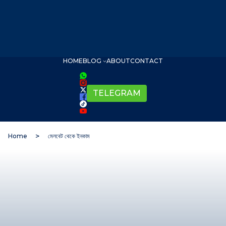
HOME
BLOG
ABOUT
CONTACT
TELEGRAM
Home
মেলবেট থেকে ইনকাম