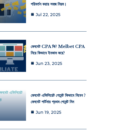
পরিবর্তন করার সহজ নিয়ম।
Jul 22, 2025
মেলবেট CPA কি? Melbet CPA
নিয়ে কিভাবে ইনকাম করে?
Jun 23, 2025
মেলবেট এফিলিয়েট পেমেন্ট কিভাবে নিবেন ?
মেলবেট পার্টনার প্রথম পেমেন্ট নিন
Jun 19, 2025