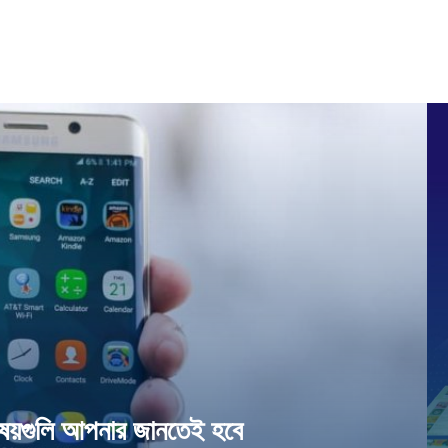
বিষয়গুলি আপনার জানতেই হবে