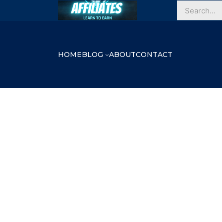
HOME
BLOG
ABOUT
CONTACT