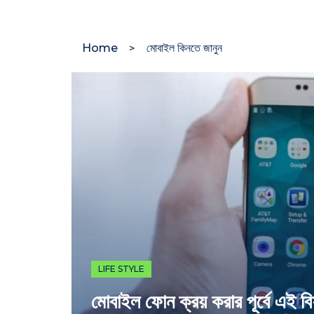
Home
মোবাইল কিনতে জানুন
LIFE STYLE
মোবাইল ফোন ক্রয় করার পূর্বে এই 