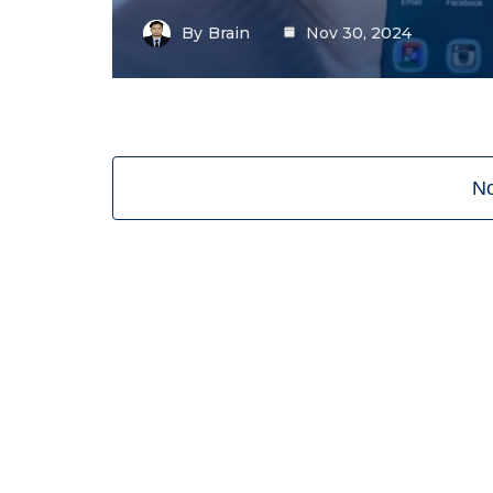
By
Brain
Nov 30, 2024
No