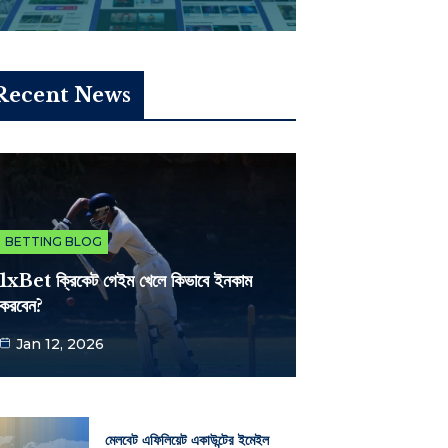
Recent News
BETTING BLOG
1xBet ক্রিকেট গেইম খেলে কিভাবে ইনকাম
করবেন?
Jan 12, 2026
মেলবেট এফিলিয়েট একাউন্টের ইমেইল