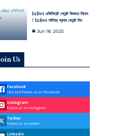
1xBet এফিলিয়েট পেমেন্ট কিভাবে নিবেন
? 1xBet পার্টনার প্রথম পেমেন্ট নিন
Jun 18, 2025
Join Us
Facebook
Like And Follow us on facebook
Instagram
Follow us on instagram
Twitter
Follow us on twitter
Linkedin