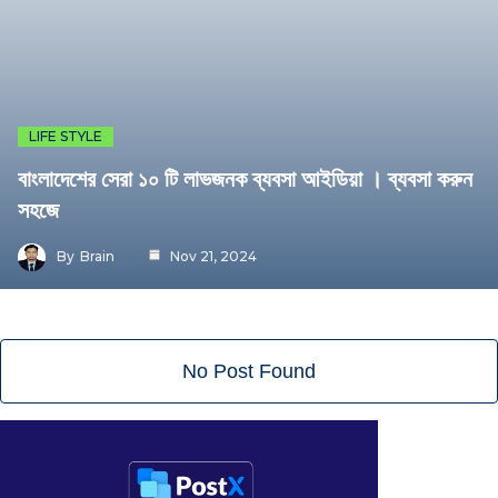
LIFE STYLE
বাংলাদেশের সেরা ১০ টি লাভজনক ব্যবসা আইডিয়া । ব্যবসা করুন
সহজে
By
Brain
Nov 21, 2024
No Post Found