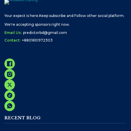
Your expect is here.Keep subscribe and Follow other social platform.
We're accepting sponsors right now.
Email Us:
predictorbd@gmail.com
Contact:
+8801610972303
RECENT BLOG