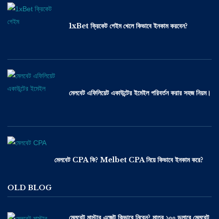
1xBet ক্রিকেট গেইম খেলে কিভাবে ইনকাম করবেন?
মেলবেট এফিলিয়েট একাউন্টের ইমেইল পরিবর্তন করার সহজ নিয়ম।
মেলবেট CPA কি? Melbet CPA নিয়ে কিভাবে ইনকাম করে?
OLD BLOG
মেলবেট মাস্টার এজেন্ট কিভাবে নিবেন? মাত্র ১০০ ডলারে মেলবেট