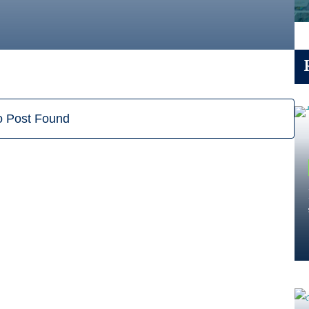
 Post Found