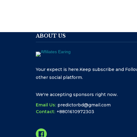
ABOUT US
Your expect is here.Keep subscribe and Foll
other social platform.
We're accepting sponsors right now.
Email Us:
predictorbd@gmail.com
Contact:
+8801610972303