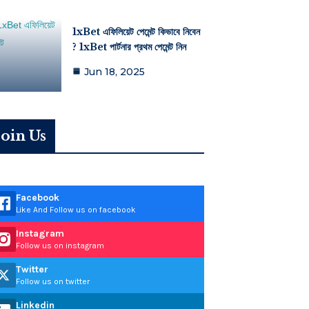
1xBet এফিলিয়েট পেমেন্ট কিভাবে নিবেন
? 1xBet পার্টনার প্রথম পেমেন্ট নিন
Jun 18, 2025
Join Us
Facebook
Like And Follow us on facebook
Instagram
Follow us on instagram
Twitter
Follow us on twitter
Linkedin