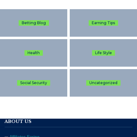
Betting Blog
Earning Tips
Health
Life Style
Social Security
Uncategorized
ABOUT US