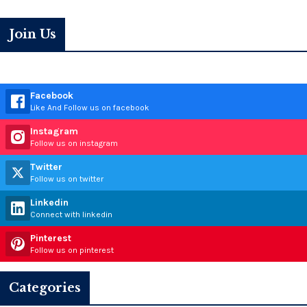
Join Us
Facebook
Like And Follow us on facebook
Instagram
Follow us on instagram
Twitter
Follow us on twitter
Linkedin
Connect with linkedin
Pinterest
Follow us on pinterest
Categories