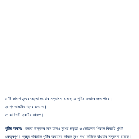
৩ টি কারণে মুখের জড়তা হওয়ার সম্ভাবনা রয়েছে ১ঃ পুষ্টির অভাবে হতে পারে।
২ঃ প্রয়োজনীয় শব্দের অভাবে।
৩: কারিগরী ত্রুটির কারণে।
পুষ্টির অভাবঃ
শুনতে হাস্যকর মনে হলেও মুখের জড়তা ও তোতলার পিছনে বিষয়টি খুবই
গুরুত্বপূর্ণ। প্রচুর পরিমানে পুষ্টির অভাবের কারনে মুখে কথা আঁটকে যাওয়ার সম্ভবনা রয়েছে।