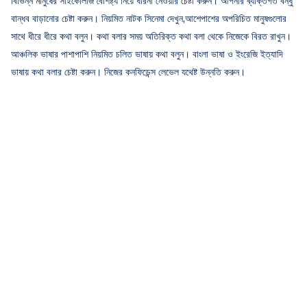
বিভিন্ন মানুষের সাইকোলজি বৈশিষ্ট্য নিয়ে ধারনা নেওয়ার চেষ্টা করুন। আপনার ব্যক্তিগত বন্ধু
বান্ধব বাড়ানোর চেষ্টা করুন। নিয়মিত নাটক সিনেমা দেখুন,আশেপাশের অপরিচিত মানুষগুলোর
সাথে ধীরে ধীরে কথা বলুন। কথা বলার সময় অতিরিক্ত কথা বলা থেকে নিজেকে বিরত রাখুন।
আঞ্চলিক ভাষার পাশাপাশি নিয়মিত চলিত ভাষায় কথা বলুন। বাংলা ভাষা ও ইংরেজি ইত্যাদি
ভাষায় কথা বলার চেষ্টা করুন। নিজের কনফিডেন্স লেভেল যথেষ্ট উন্নতি করুন।